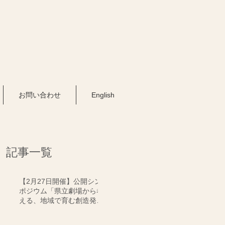
お問い合わせ
English
記事一覧
【2月27日開催】公開シン
ポジウム「県立劇場から考
える、地域で育む創造発信
と文化交流のゆくえ」