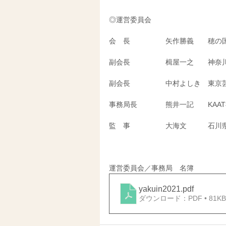
◎運営委員会
会　長　　　　　矢作勝義　　穂の
副会長　　　　　楫屋一之　　神奈
副会長　　　　　中村よしき　東京
事務局長　　　　熊井一記　　KAA
監　事　　　　　大海文　　　石川
運営委員会／事務局　名簿
yakuin2021
.pdf
ダウンロード：PDF • 81KB